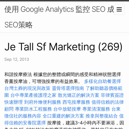
使用 Google Analytics 監控 SEO 成效-
SEO策略
Je Tall Sf Marketing (269)
Sep 12, 2013
和諧按摩療法 根據您的整體或瞬間的感受和精神狀態選擇
香薰按摩油，可增強按摩的有益效果。
多樣化自助餐選擇
台灣土葬的現況與政策
靈骨塔選擇指南
了解助聽器價格範
圍
台中專業產後護理之家
散光矯正的解決方案
菲律賓簽證
快速辦理
到府外燴便利服務
西屯按摩服務
值得信賴的法律
顧問
專業防水工程服務
台中放鬆按摩
專業清潔服務
台東
徵信社的服務內容
全口重建的解決方案
推拿與整復結合
值
得信賴的安養院選擇
按摩後，建議3-4小時內不要淋浴，因