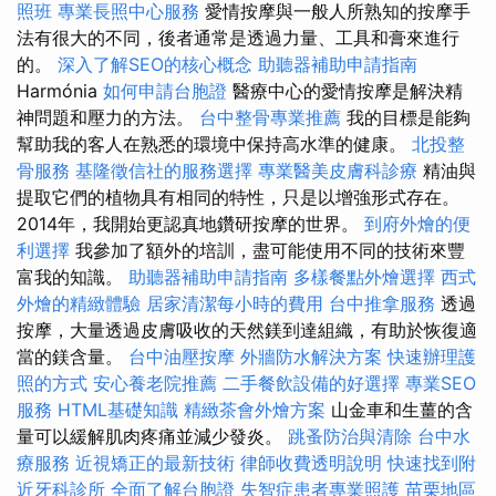
照班
專業長照中心服務
愛情按摩與一般人所熟知的按摩手
法有很大的不同，後者通常是透過力量、工具和膏來進行
的。
深入了解SEO的核心概念
助聽器補助申請指南
Harmónia
如何申請台胞證
醫療中心的愛情按摩是解決精
神問題和壓力的方法。
台中整骨專業推薦
我的目標是能夠
幫助我的客人在熟悉的環境中保持高水準的健康。
北投整
骨服務
基隆徵信社的服務選擇
專業醫美皮膚科診療
精油與
提取它們的植物具有相同的特性，只是以增強形式存在。
2014年，我開始更認真地鑽研按摩的世界。
到府外燴的便
利選擇
我參加了額外的培訓，盡可能使用不同的技術來豐
富我的知識。
助聽器補助申請指南
多樣餐點外燴選擇
西式
外燴的精緻體驗
居家清潔每小時的費用
台中推拿服務
透過
按摩，大量透過皮膚吸收的天然鎂到達組織，有助於恢復適
當的鎂含量。
台中油壓按摩
外牆防水解決方案
快速辦理護
照的方式
安心養老院推薦
二手餐飲設備的好選擇
專業SEO
服務
HTML基礎知識
精緻茶會外燴方案
山金車和生薑的含
量可以緩解肌肉疼痛並減少發炎。
跳蚤防治與清除
台中水
療服務
近視矯正的最新技術
律師收費透明說明
快速找到附
近牙科診所
全面了解台胞證
失智症患者專業照護
苗栗地區