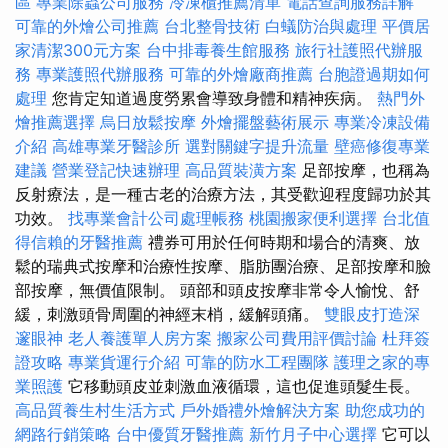
區
專業除蟲公司服務
冷凍櫃推薦清單
電話查詢服務詳解
可靠的外燴公司推薦
台北整骨技術
白蟻防治與處理
平價居
家清潔300元方案
台中排毒養生館服務
旅行社護照代辦服
務
專業護照代辦服務
可靠的外燴廠商推薦
台胞證過期如何
處理
您肯定知道過度勞累會導致身體和精神疾病。
熱門外
燴推薦選擇
烏日放鬆按摩
外燴擺盤藝術展示
專業冷凍設備
介紹
高雄專業牙醫診所
選對關鍵字提升流量
壁癌修復專業
建議
營業登記快速辦理
高品質裝潢方案
足部按摩，也稱為
反射療法，是一種古老的治療方法，其受歡迎程度歸功於其
功效。
找專業會計公司處理帳務
桃園搬家便利選擇
台北值
得信賴的牙醫推薦
禮券可用於任何時期和場合的清爽、放
鬆的瑞典式按摩和治療性按摩、脂肪團治療、足部按摩和臉
部按摩，無價值限制。 頭部和頭皮按摩非常令人愉悅、舒
緩，刺激頭骨周圍的神經末梢，緩解頭痛。
雙眼皮打造深
邃眼神
老人養護單人房方案
搬家公司費用評價討論
杜拜簽
證攻略
專業貨運行介紹
可靠的防水工程團隊
護理之家的專
業照護
它移動頭皮並刺激血液循環，這也促進頭髮生長。
高品質養生村生活方式
戶外婚禮外燴解決方案
助您成功的
網路行銷策略
台中優質牙醫推薦
新竹月子中心選擇
它可以