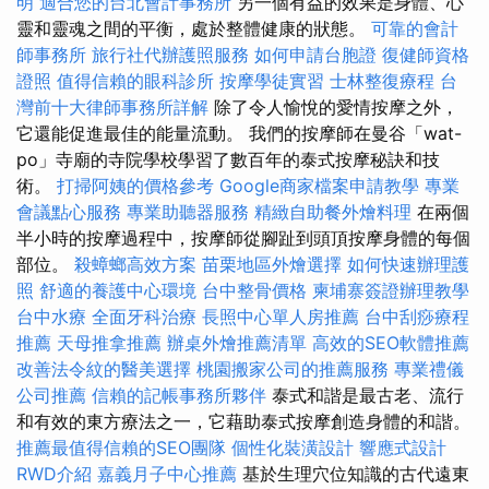
明
適合您的台北會計事務所
另一個有益的效果是身體、心
靈和靈魂之間的平衡，處於整體健康的狀態。
可靠的會計
師事務所
旅行社代辦護照服務
如何申請台胞證
復健師資格
證照
值得信賴的眼科診所
按摩學徒實習
士林整復療程
台
灣前十大律師事務所詳解
除了令人愉悅的愛情按摩之外，
它還能促進最佳的能量流動。 我們的按摩師在曼谷「wat-
po」寺廟的寺院學校學習了數百年的泰式按摩秘訣和技
術。
打掃阿姨的價格參考
Google商家檔案申請教學
專業
會議點心服務
專業助聽器服務
精緻自助餐外燴料理
在兩個
半小時的按摩過程中，按摩師從腳趾到頭頂按摩身體的每個
部位。
殺蟑螂高效方案
苗栗地區外燴選擇
如何快速辦理護
照
舒適的養護中心環境
台中整骨價格
柬埔寨簽證辦理教學
台中水療
全面牙科治療
長照中心單人房推薦
台中刮痧療程
推薦
天母推拿推薦
辦桌外燴推薦清單
高效的SEO軟體推薦
改善法令紋的醫美選擇
桃園搬家公司的推薦服務
專業禮儀
公司推薦
信賴的記帳事務所夥伴
泰式和諧是最古老、流行
和有效的東方療法之一，它藉助泰式按摩創造身體的和諧。
推薦最值得信賴的SEO團隊
個性化裝潢設計
響應式設計
RWD介紹
嘉義月子中心推薦
基於生理穴位知識的古代遠東