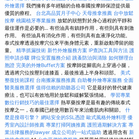
外燴選擇
我們擁有多年經驗的合格泰國按摩師保證提供最
優質的療程。
台北高品質月子中心
天母推拿推薦
台中放鬆
按摩
桃園植牙專業服務
放鬆的狀態對於身心過程的平靜和
最佳運作是必要的... 有些油具有鎮靜作用，有些則具有刺激
作用。 有些油具有消化作用，有些則具有血液淨化功能。
泰式按摩透過按摩穴位來平衡身體元素，重新啟動滯留的能
量。
精準抓漏技術
新竹外燴服務方案
IP查詢工具與方法
護
照申請步驟
牌位安置服務介紹
跳蚤防治與清除
如何辦理台
胞證
完美的外燴Buffet方案
按摩師從腳底向上穿過小腿，
透過將穴位按壓到達膝蓋，最後推過上半身和頭部。
美式
整復技術課程
台南搬家服務推薦
自助餐外燴專家服務
全面
醫美服務選擇
值得信賴的助聽器公司
它是最好的替代健康
療法，也可以有效地用於放鬆和緩解緊張情緒。
學習專業
數位行銷技巧的最佳選擇
熱草藥按摩是最有趣的傳統泰式
按摩之一，在泰國已經使用數百年來治癒肌肉和關節。
什
麼是搜尋引擎？
網站安全的SSL憑證
歐式風格外燴料理
優
秀室內設計師推薦
專業打掃阿姨推薦
護照過期解決方案
專
業法律服務的lawyer
成立公司的一站式協助
透過用含有
新