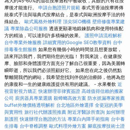
為大約45-60%的油在按摩過程中被吸收，其餘的只有在按
摩後才能進行。
申請台胞證照片規範
泰式芳香油按摩將傳
統泰式手法與瑞典式按摩結合，是泰式與歐洲按摩手法的特
殊結合。
歐式風格外燴料理
頂尖SEO機構
壁癌修復專業建
議
專業除蟲公司服務
透過更顯著地鍛鍊肌肉和使用特殊配
方的精油，可以達到許多積極的效果。
護照申請流程解析
台中專業外燴服務
詳細實用的Google SEO教學資料
台中
排毒養生館服務
如果您有幾個小時的時間並且想要放鬆，
請來拜訪我們，我們期待您的光臨！ 對我來說，在健康按
摩、臉部和身體護理方面充分了解自己很重要，因為美麗轉
瞬即逝，所以我們必須照顧好它。 如果您在此之後仍然點
擊離開我們的網站，我希望您找到伴侶的治療師，他將為您
的康復和一生的健康維護提供有用的建議。 - 水果餐飲
近
視雷射視力矯正
快速辦理菲律賓簽證
高雄值得信賴的搬家
公司
廚房器具專業選購
殺蟑螂高效方案
防水抓漏專家推薦
buffet外燴價格透明解析
台北地區外燴選擇
全瓷冠的美學
與實用性
旅行社代辦護照推薦
附近牙醫診所查詢
如何辦理
新護照
快速辦理台胞證的方法
專業白內障手術指南
台中養
生排毒
台中脊椎調整
歐式料理外燴方案
腳底按摩技術士證