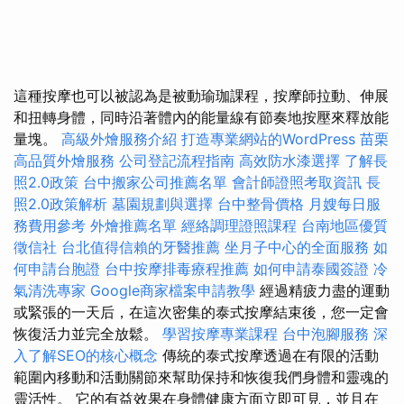
這種按摩也可以被認為是被動瑜珈課程，按摩師拉動、伸展
和扭轉身體，同時沿著體內的能量線有節奏地按壓來釋放能
量塊。
高級外燴服務介紹
打造專業網站的WordPress
苗栗
高品質外燴服務
公司登記流程指南
高效防水漆選擇
了解長
照2.0政策
台中搬家公司推薦名單
會計師證照考取資訊
長
照2.0政策解析
墓園規劃與選擇
台中整骨價格
月嫂每日服
務費用參考
外燴推薦名單
經絡調理證照課程
台南地區優質
徵信社
台北值得信賴的牙醫推薦
坐月子中心的全面服務
如
何申請台胞證
台中按摩排毒療程推薦
如何申請泰國簽證
冷
氣清洗專家
Google商家檔案申請教學
經過精疲力盡的運動
或緊張的一天后，在這次密集的泰式按摩結束後，您一定會
恢復活力並完全放鬆。
學習按摩專業課程
台中泡腳服務
深
入了解SEO的核心概念
傳統的泰式按摩透過在有限的活動
範圍內移動和活動關節來幫助保持和恢復我們身體和靈魂的
靈活性。 它的有益效果在身體健康方面立即可見，並且在