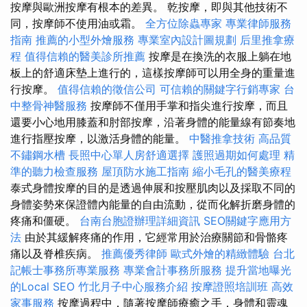
按摩與歐洲按摩有根本的差異。 乾按摩，即與其他技術不
同，按摩師不使用油或霜。
全方位除蟲專家
專業律師服務
指南
推薦的小型外燴服務
專業室內設計圖規劃
后里推拿療
程
值得信賴的醫美診所推薦
按摩是在換洗的衣服上躺在地
板上的舒適床墊上進行的，這樣按摩師可以用全身的重量進
行按摩。
值得信賴的徵信公司
可信賴的關鍵字行銷專家
台
中整骨神醫服務
按摩師不僅用手掌和指尖進行按摩，而且
還要小心地用膝蓋和肘部按摩，沿著身體的能量線有節奏地
進行指壓按摩，以激活身體的能量。
中醫推拿技術
高品質
不鏽鋼水槽
長照中心單人房舒適選擇
護照過期如何處理
精
準的聽力檢查服務
屋頂防水施工指南
縮小毛孔的醫美療程
泰式身體按摩的目的是透過伸展和按壓肌肉以及採取不同的
身體姿勢來保證體內能量的自由流動，從而化解折磨身體的
疼痛和僵硬。
台南台胞證辦理詳細資訊
SEO關鍵字應用方
法
由於其緩解疼痛的作用，它經常用於治療關節和骨骼疼
痛以及脊椎疾病。
推薦優秀律師
歐式外燴的精緻體驗
台北
記帳士事務所專業服務
專業會計事務所服務
提升當地曝光
的Local SEO
竹北月子中心服務介紹
按摩證照培訓班
高效
家事服務
按摩過程中，隨著按摩師療癒之手，身體和靈魂