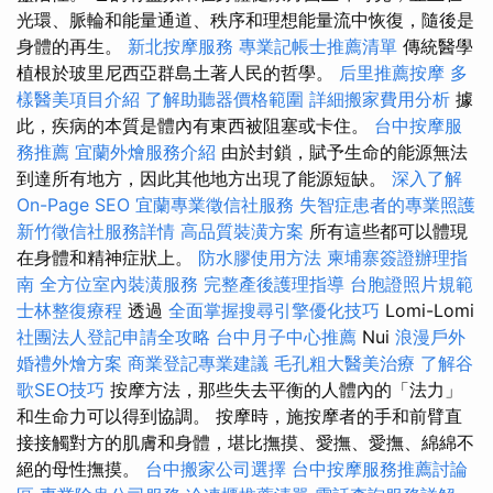
光環、脈輪和能量通道、秩序和理想能量流中恢復，隨後是
身體的再生。
新北按摩服務
專業記帳士推薦清單
傳統醫學
植根於玻里尼西亞群島土著人民的哲學。
后里推薦按摩
多
樣醫美項目介紹
了解助聽器價格範圍
詳細搬家費用分析
據
此，疾病的本質是體內有東西被阻塞或卡住。
台中按摩服
務推薦
宜蘭外燴服務介紹
由於封鎖，賦予生命的能源無法
到達所有地方，因此其他地方出現了能源短缺。
深入了解
On-Page SEO
宜蘭專業徵信社服務
失智症患者的專業照護
新竹徵信社服務詳情
高品質裝潢方案
所有這些都可以體現
在身體和精神症狀上。
防水膠使用方法
柬埔寨簽證辦理指
南
全方位室內裝潢服務
完整產後護理指導
台胞證照片規範
士林整復療程
透過
全面掌握搜尋引擎優化技巧
Lomi-Lomi
社團法人登記申請全攻略
台中月子中心推薦
Nui
浪漫戶外
婚禮外燴方案
商業登記專業建議
毛孔粗大醫美治療
了解谷
歌SEO技巧
按摩方法，那些失去平衡的人體內的「法力」
和生命力可以得到協調。 按摩時，施按摩者的手和前臂直
接接觸對方的肌膚和身體，堪比撫摸、愛撫、愛撫、綿綿不
絕的母性撫摸。
台中搬家公司選擇
台中按摩服務推薦討論