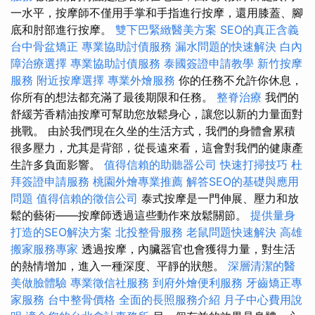
一水平，按摩師不僅用手掌和手指進行按摩，還用膝蓋、腳
底和肘部進行按摩。
雙下巴緊緻醫美方案
SEO的真正含義
台中骨盆矯正
專業協助討債服務
漏水問題的快速解決
白內
障治療選擇
專業協助討債服務
泰國簽證申請教學
新竹按摩
服務
附近按摩選擇
專業外燴服務
你的任務不允許你休息，
你所有的想法都充滿了最後期限和任務。
整脊治療
我們的
舒緩芳香精油按摩可幫助您放鬆身心，讓您以新的力量面對
挑戰。 由於我們現在久坐的生活方式，我們的身體會累積
很多壓力，尤其是背部，從長遠來看，這會對我們的健康產
生許多負面影響。
值得信賴的助聽器公司
快速打掃技巧
杜
拜簽證申請服務
桃園外燴專業推薦
解答SEO的基礎與應用
問題
值得信賴的徵信公司
泰式按摩是一門伸展、壓力和放
鬆的藝術——按摩師透過這些動作來放鬆關節。
提供量身
打造的SEO解決方案
北投整骨服務
老鼠問題快速解決
高雄
搬家服務專家
透過按摩，內臟器官也會獲得力量，對生活
的熱情增加，進入一種深度、平靜的狀態。
深層清潔的醫
美做臉體驗
專業徵信社服務
到府外燴便利服務
牙齒矯正專
家服務
台中整骨價格
全面的長照服務介紹
月子中心費用說