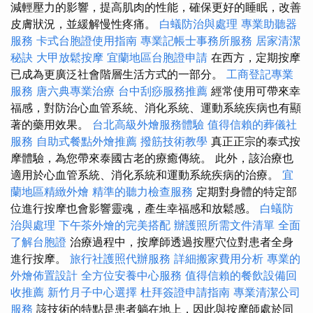
減輕壓力的影響，提高肌肉的性能，確保更好的睡眠，改善
皮膚狀況，並緩解慢性疼痛。
白蟻防治與處理
專業助聽器
服務
卡式台胞證使用指南
專業記帳士事務所服務
居家清潔
秘訣
大甲放鬆按摩
宜蘭地區台胞證申請
在西方，定期按摩
已成為更廣泛社會階層生活方式的一部分。
工商登記專業
服務
唐六典專業治療
台中刮痧服務推薦
經常使用可帶來幸
福感，對防治心血管系統、消化系統、運動系統疾病也有顯
著的藥用效果。
台北高級外燴服務體驗
值得信賴的葬儀社
服務
自助式餐點外燴推薦
撥筋技術教學
真正正宗的泰式按
摩體驗，為您帶來泰國古老的療癒傳統。 此外，該治療也
適用於心血管系統、消化系統和運動系統疾病的治療。
宜
蘭地區精緻外燴
精準的聽力檢查服務
定期對身體的特定部
位進行按摩也會影響靈魂，產生幸福感和放鬆感。
白蟻防
治與處理
下午茶外燴的完美搭配
辦護照所需文件清單
全面
了解台胞證
治療過程中，按摩師透過按壓穴位對患者全身
進行按摩。
旅行社護照代辦服務
詳細搬家費用分析
專業的
外燴佈置設計
全方位安養中心服務
值得信賴的餐飲設備回
收推薦
新竹月子中心選擇
杜拜簽證申請指南
專業清潔公司
服務
該技術的特點是患者躺在地上，因此與按摩師處於同