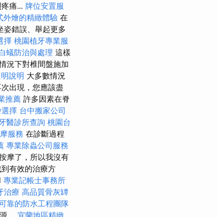
痛...
牌位安置服
式外燴的精緻體驗
在
坐姿錯誤、舉起更多
選擇
桃園植牙專業服
白蟻防治與處理
這樣
情況下對椎間盤施加
透明說明
大多數情況
再次出現，您應該盡
業推薦
許多因素在脊
燴選擇
台中搬家公司
牙醫診所查詢
桃園台
按摩服務
在診斷過程
薦
專業除蟲公司服務
按摩了，所以我沒有
找到有效的治療方
l
專業記帳士事務所
牙治療
高品質骨灰罈
可靠的防水工程團隊
根源。
宜蘭地區精緻