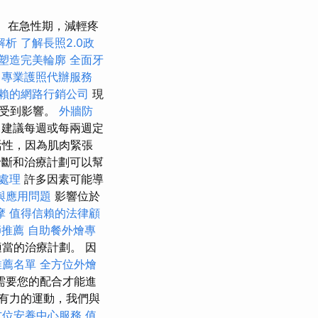
在急性期，減輕疼
解析
了解長照2.0政
塑造完美輪廓
全面牙
專業護照代辦服務
賴的網路行銷公司
現
會受到影響。
外牆防
建議每週或每兩週定
活性，因為肌肉緊張
斷和治療計劃可以幫
處理
許多因素可能導
與應用問題
影響位於
摩
值得信賴的法律顧
師推薦
自助餐外燴專
當的治療計劃。 因
推薦名單
全方位外燴
需要您的配合才能進
有力的運動，我們與
方位安養中心服務
值