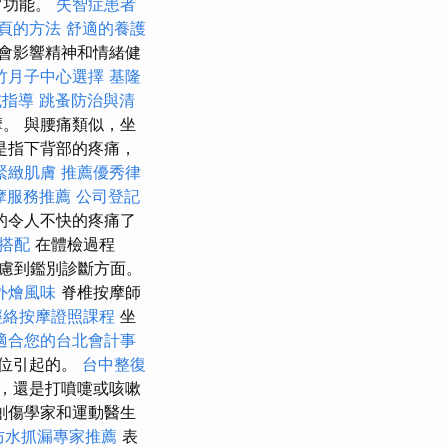
常功能。
失智症患者
首頁的方法
舒適的養護
會影響精神和情緒健
竹月子中心選擇
基隆
試指導
跳蚤防治與清
。 與腰痛類似，坐
是指下背部的疼痛，
緊緻肌膚
推薦優秀律
摩服務推薦
公司登記
的令人不快的疼痛了
搭配
在體檢過程
慮到鑑別診斷方面。
外燴風味
脊椎按摩師
經絡按摩證照課程
坐
適合您的台北會計事
位引起的。
台中整復
，還是打噴嚏或咳嗽
創傷學家和運動醫生
防水抓漏專家推薦
表