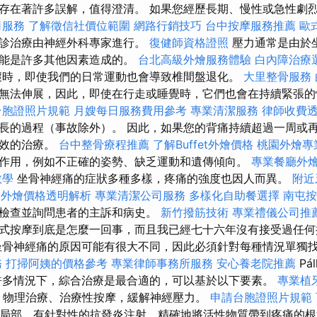
存在著許多誤解，值得澄清。 如果您經歷長期、慢性或急性劇烈疼
司服務
了解徵信社價位範圍
網路行銷技巧
台中按摩服務推薦
歐
門診治療由神經外科專家進行。
復健師資格證照
壓力通常是由於
可能是許多其他因素造成的。
台北高級外燴服務體驗
白內障治療
壞時，即使我們的日常運動也會導致椎間盤退化。
大里整骨服務
無法伸展，因此，即使在行走或睡覺時，它們也會在持續緊張的
台胞證照片規範
月嫂每日服務費用參考
專業清潔服務
律師收費
長的過程（事故除外）。 因此，如果您的背痛持續超過一周或
有效的治療。
台中整骨療程推薦
了解Buffet外燴價格
桃園外燴專
作用，例如不正確的姿勢、缺乏運動和遺傳傾向。
專業餐廳外
教學
坐骨神經痛的症狀多種多樣，疼痛的強度也因人而異。
附近
fet外燴價格透明解析
專業清潔公司服務
多樣化自助餐選擇
南屯
檢查並詢問患者的主訴和病史。
新竹撥筋技術
專業禮儀公司推
式按摩到底是怎麼一回事，而且我已經七十六年沒有接受過任何
坐骨神經痛的原因可能有很大不同，因此必須針對每種情況單獨
務
打掃阿姨的價格參考
專業律師事務所服務
安心養老院推薦
Pál
許多情況下，綜合治療是最合適的，可以基於以下要素。
專業植
- 物理治療、治療性按摩，緩解神經壓力。
申請台胞證照片規範
局部、有針對性的抗發炎注射，精確地將活性物質帶到疼痛的