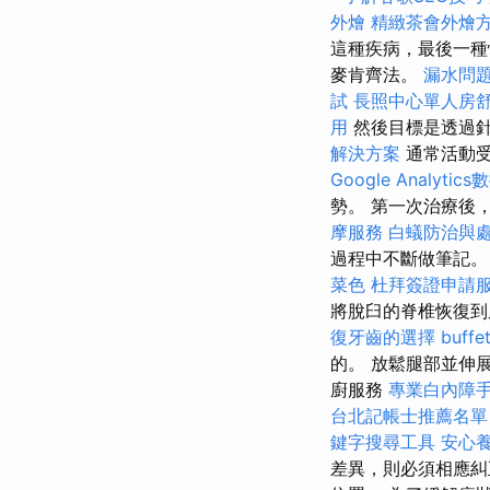
外燴
精緻茶會外燴
這種疾病，最後一種
麥肯齊法。
漏水問
試
長照中心單人房
用
然後目標是透過
解決方案
通常活動受
Google Analyti
勢。 第一次治療後
摩服務
白蟻防治與
過程中不斷做筆記
菜色
杜拜簽證申請
將脫臼的脊椎恢復
復牙齒的選擇
buf
的。 放鬆腿部並伸展
廚服務
專業白內障
台北記帳士推薦名單
鍵字搜尋工具
安心
差異，則必須相應