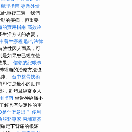
證辦理指南
專業外燴
如此重複三遍，我們
活動的疾病，但重要
櫃的實用指南
高效冷
或生活方式的改變，
中養生療程
聯合法律
有效性因人而異，可
別是如果您已經在使
效果。
信賴的記帳事
神經痛的治療方法也
健康。
台中整骨技術
時即使是最小的動作
部，劇烈且經常令人
用指南
坐骨神經痛不
了解具有決定性的重
EO是什麼意思？
便利
燴服務專家
柬埔寨簽
能確定下背痛的根源