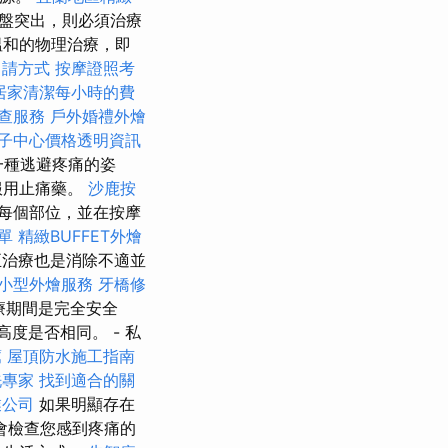
間盤突出，則必須治療
溫和的物理治療，即
申請方式
按摩證照考
居家清潔每小時的費
查服務
戶外婚禮外燴
子中心價格透明資訊
一種逃避疼痛的姿
服用止痛藥。
沙鹿按
每個部位，並在按摩
單
精緻BUFFET外燴
治療也是消除不適並
小型外燴服務
牙橋修
療期間是完全安全
高度是否相同。 - 私
薦
屋頂防水施工指南
洗專家
找到適合的關
業公司
如果明顯存在
會檢查您感到疼痛的