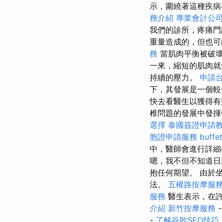
示，圍繞著這種疾病
務介紹
專業會計公
我們的診所，疼痛
重量造成的，但也
務
當肌肉平衡被破
一來，縮短的肌肉就
持續的壓力。
申請
下，其發展是一個較
快去看醫生以獲得
椎問題的發展中發揮
選擇
泰國簽證申請
胞證申請服務
buf
中，醫師會進行詳細
嗯，我不但不知道日
抱任何期望。 由於
法。
五權路按摩服
服務
醫生表示，在
介紹
新竹按摩服務
-
了解谷歌SEO技巧