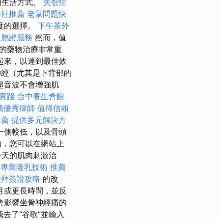
的生活方式。
失智症
信社推薦
老鼠問題快
度的選擇。
下午茶外
台胞證服務
然而，值
的藥物治療非常重
起來，以達到最佳效
經（尤其是下背部的
超音波不會增強肌
佳實踐
台中養生會館
薦優秀律師
值得信賴
推薦
提供多元解決方
一側較低，以及骨頭
約，您可以在網站上
一天的肌肉刺激治
專業隆乳技術
推薦
杜拜簽證攻略
的改
月或更長時間，並反
會影響坐骨神經痛的
我去了“谷歌”並輸入