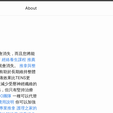
About
疼痛會消失，而且您將能
術
經絡養生課程
推薦
就會消失。
推拿與整
有助於長期維持整體
效果比TENS更
減少受壓神經纖維的
痛，但只有堅持治療
EO團隊
一種可以代替
費用說明
你可以加強
專業推拿
護理之家的