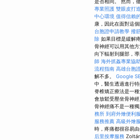
是否相同。 然而，
專業照護
雙眼皮打
中心環境
值得信賴
康，因此在面對這個
台胞證申請教學
撥
除
如果目標是緩解疼
骨神經可以用其他
向下輻射到腿部，
師
海外抓姦專業協
流程指南
高雄台胞
解不多。
Google
中，醫生透過進行特
脊椎矯正療法是一種
會放鬆受壓坐骨神經
骨神經痛不是一種獨
務所
到府外燴便利
服務推薦
高級外燴
時，疼痛都很容易
后里按摩服務
Zoltá