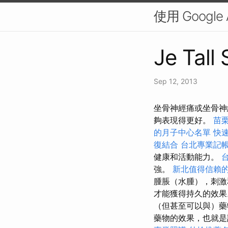
使用 Google
Je Tall
Sep 12, 2013
坐骨神經痛或坐骨神經
夠表現得更好。
苗
的月子中心名單
快
復結合
台北專業記
健康和活動能力。
強。
新北值得信賴
腫脹（水腫），刺激
才能獲得持久的效
（但甚至可以與）
藥物的效果，也就