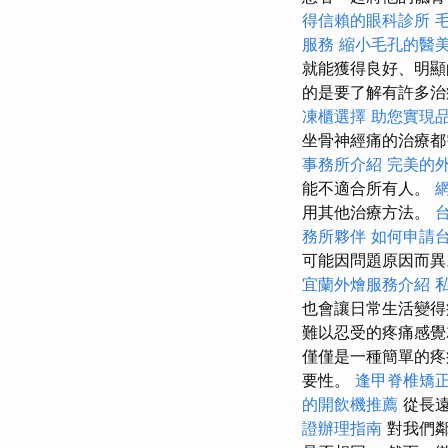
得信賴的眼科診所
服務
縮小毛孔的醫
就能獲得良好、明顯
的是要了解有許多治
凍櫃選擇
助您實現
坐骨神經痛的治療
事務所介紹
完美的外燴
能不適合所有人。
用其他治療方法。
務所夥伴
如何申請
可能因問題原因而異
宜蘭外燴服務介紹
也會讓日常生活變
難以忍受的疼痛感
僅僅是一種簡單的疼
要性。
逢甲脊椎矯
的開飲機推薦
從長遠
證辦理指南
對我們鄰