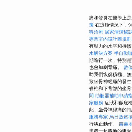
痛和發炎在醫學上
策
在這種情況下，
科治療
居家清潔秘
專業室內設計圖規劃
有壓力的水平和持續
水解決方案
半自動
期進行一次，特別是
也會加劇背痛。
數
助我們恢復積極、
致坐骨神經痛的發
脊椎和下背部的坐骨
問
助聽器補助申請
家服務
症狀和徹底檢
此，坐骨神經痛的持
服務專家
烏日放鬆
行糾正動作。
苗栗
患者一起將他的骶骨