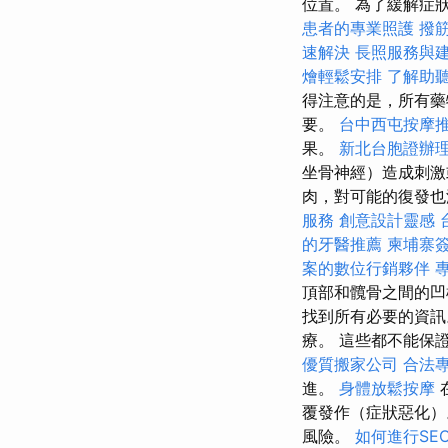
位置。 為了緩解症
患者的專業照護
撥
速解決
長照服務與
燴輕鬆安排
了解助
得注意的是，所有藥
要。
台中西屯按摩
果。
新北台胞證辦
坐骨神經）造成刺激
肉，對可能的復發也
服務
創意設計靈感
的牙醫推薦
柬埔寨
案的數位行銷夥伴
頂部和髖骨之間的凹
找到所有必要的資訊
療。 這些都不能保證您獲
優質搬家公司
合法
進。
身體放鬆按摩
覆發作（症狀惡化
風險。
如何進行SE