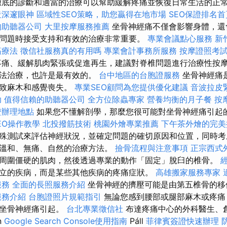
徹底的診斷和適當的治療可以幫助緩解疼痛並恢復日常生活的正
造深邃眼神
區域性SEO策略，助您贏得在地市場
SEO保證排名
的助聽器公司
大里按摩服務推薦
坐骨神經痛不僅會影響身體，還
問題時接受支持和有效的治療非常重要。
專業會議點心服務
新
筋療法
徵信社服務真的有用嗎
專業會計事務所服務
按摩證照考
痛、緩解肌肉緊張或促進再生，建議對脊椎問題進行治療性按摩
方法治療，也許是最有效的。
台中地區的台胞證服務
坐骨神經痛
導致麻木和感覺喪失。
專業SEO顧問為您提供優化建議
音波拉皮
助
值得信賴的助聽器公司
全方位除蟲專家
營養均衡的月子餐
按
證辦理地點
如果您不懂解剖學，那麼您很可能對坐骨神經痛引起
 SEO操作教學
北投撥筋技術
桃園外燴專業推薦
下午茶外燴的完美
殊測試來評估神經狀況，並確定問題的確切原因和位置，同時考
溫和、無痛、自然的治療方法。
撿骨流程與注意事項
正宗西式
周圍僵硬的肌肉，然後透過專業的動作「固定」脫臼的椎骨。
立的疾病，而是某些其他疾病的疼痛症狀。
高雄搬家服務專家
服務
全面的長照服務介紹
坐骨神經的擠壓可能是由第五椎骨的移
服務介紹
台胞證照片規範指引
無論您感到腰部或腿部麻木或疼痛
由坐骨神經痛引起。
台北專業徵信社
布達疼痛中心的外科醫生、
n
Google Search Console使用指南
Páll
菲律賓簽證快速辦理