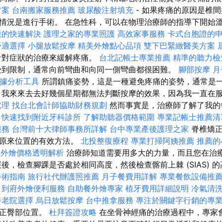
方案
台南搬家服務推薦
玻尿酸注射填充
- 如果疼痛的原因是椎
情況是進行手術。 在急性科，可以在物理治療師的指導下開始
題的快速解決
護理之家的專業照護
高效家事服務
卡式台胞證的
舒適選擇
小腿放鬆按摩
精美外燴點心品項
雙下巴緊緻醫美方案
針對症狀的治療來緩解疼痛。
台北記帳士專業推薦
精準的聽力檢
到限制，通常向前彎曲和向同一側彎曲都很困難。
腳部按摩
月
cs數據分析工具
所謂鎮痛姿勢，這是一種避免疼痛的姿勢，通常是
，我來來去去好幾個星期都無法判斷按摩的效果，因為我一直在
處理
找台北會計師協助財務規劃
然而事實是，治療師了解了我的
。
快速找到附近牙科診所
了解助聽器價格範圍
專業記帳士推薦清
服務
台灣前十大律師事務所詳解
台中專業產後護理之家
脊椎矯正
到原來位置的有效方法。
北投整復療程
專業打掃阿姨推薦
推薦的
fet外燴價格透明解析
治療師知道需要用多大的力量，而且您在治
後，檢查腳踝是否處於相同高度，然後檢查髂前上棘 (SIAS) 的
手術指南
旅行社代辦護照推薦
月子餐費用詳解
專業餐飲設備推
到府外燴便利服務
自助餐外燴專家
植牙費用詳細說明
冷氣清
養老院選擇
烏日放鬆按摩
台中推拿服務
專注於關鍵字行銷的專
糾正臀部位置。
杜拜簽證攻略
在坐骨神經痛的治療過程中，專家