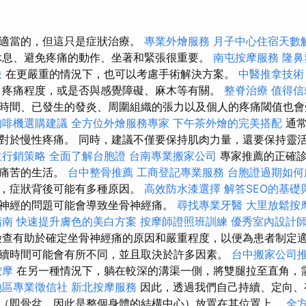
是適當的，但這只是症狀治療。
專業外燴服務
月子中心住宿天數
休息、避免疼痛的動作、坐著和緊張很重要。
南屯按摩服務
隆鼻
訣
在更嚴重的情況下，也可以考慮手術解決方案。
中醫推拿技術
疼痛程度，或是否與感覺障礙、麻木等有關。
整脊治療
值得信
時間、已發生的發炎、周圍組織的張力以及個人的疼痛閾值也
咖啡機選購建議
全方位外燴服務專家
下午茶外燴的完美搭配
通常
對於慢性疼痛。 同時，建議不僅要保持肌肉力量，還要保持靈
位行銷策略
全面了解台胞證
台南專業搬家公司
專家推薦的正確診
無痛苦的生活。
台中整骨推薦
工商登記專業服務
台胞證過期如何
生，症狀背後可能有多種原因。
高效防水漆選擇
解答SEO的基礎
神經的問題可能會導致坐骨神經痛。
尋找專業牙醫
大里放鬆按
指南
快速提升膚色的美白方案
按摩師證照班訓練
優秀室內設計
查有助於確定坐骨神經痛的原因和嚴重程度，以便為患者制定適
續時間可能會有所不同，並且取決於許多因素。
台中搬家公司
按摩
在另一種情況下，躺在較深的溝渠一側，將雙腿拉至直角，
地區專業徵信社
新北按摩服務
因此，透過我們自己持續、定向、
（即骨盆，因此是整個身體的結構中心）放置在其位置上。
全