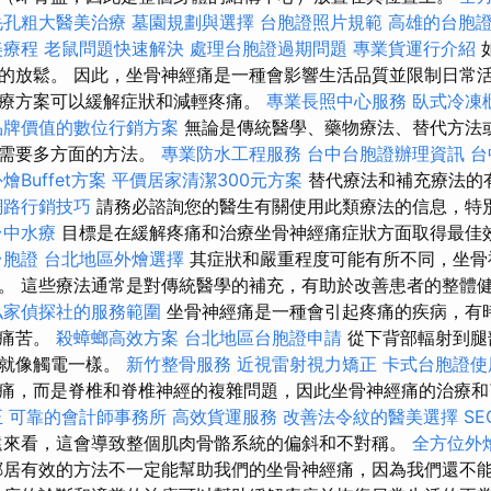
毛孔粗大醫美治療
墓園規劃與選擇
台胞證照片規範
高雄的台胞
美療程
老鼠問題快速解決
處理台胞證過期問題
專業貨運行介紹
的放鬆。 因此，坐骨神經痛是一種會影響生活品質並限制日常
療方案可以緩解症狀和減輕疼痛。
專業長照中心服務
臥式冷凍
品牌價值的數位行銷方案
無論是傳統醫學、藥物療法、替代方法
都需要多方面的方法。
專業防水工程服務
台中台胞證辦理資訊
台
Buffet方案
平價居家清潔300元方案
替代療法和補充療法的
網路行銷技巧
請務必諮詢您的醫生有關使用此類療法的信息，特
台中水療
目標是在緩解疼痛和治療坐骨神經痛症狀方面取得最佳
台胞證
台北地區外燴選擇
其症狀和嚴重程度可能有所不同，坐骨
。 這些療法通常是對傳統醫學的補充，有助於改善患者的整體
私家偵探社的服務範圍
坐骨神經痛是一種會引起疼痛的疾病，有
得痛苦。
殺蟑螂高效方案
台北地區台胞證申請
從下背部輻射到腿
覺就像觸電一樣。
新竹整骨服務
近視雷射視力矯正
卡式台胞證使
痛，而是脊椎和脊椎神經的複雜問題，因此坐骨神經痛的治療和
正
可靠的會計師事務所
高效貨運服務
改善法令紋的醫美選擇
S
來看，這會導致整個肌肉骨骼系統的偏斜和不對稱。
全方位外
居有效的方法不一定能幫助我們的坐骨神經痛，因為我們還不