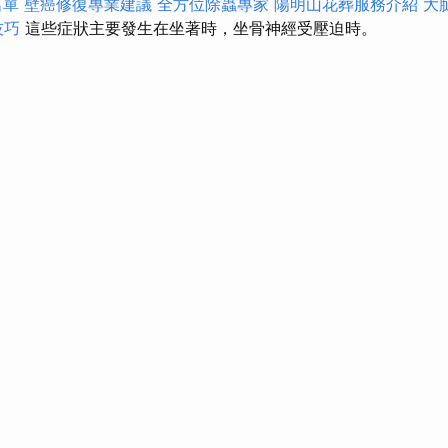
名單
壁癌修復專業建議
全方位除蟲專家
陽明山花葬服務介紹
大
技巧
這些症狀主要發生在坐著時，坐骨神經受壓迫時。