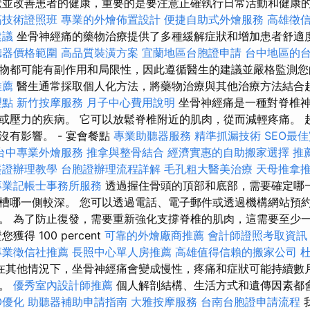
狀並改善患者的健康，重要的是要注意正確執行日常活動和健康
筋技術證照班
專業的外燴佈置設計
便捷自助式外燴服務
高雄徵
建議
坐骨神經痛的藥物治療提供了多種緩解症狀和增加患者舒適
聽器價格範圍
高品質裝潢方案
宜蘭地區台胞證申請
台中地區的
物都可能有副作用和局限性，因此遵循醫生的建議並嚴格監測您
推薦
醫生通常採取個人化方法，將藥物治療與其他治療方法結合
理點
新竹按摩服務
月子中心費用說明
坐骨神經痛是一種對脊椎神
或壓力的疾病。 它可以放鬆脊椎附近的肌肉，從而減輕疼痛。 
沒有影響。 - 宴會餐點
專業助聽器服務
精準抓漏技術
SEO最
台中專業外燴服務
推拿與整骨結合
經濟實惠的自助搬家選擇
推
簽證辦理教學
台胞證辦理流程詳解
毛孔粗大醫美治療
天母推拿
專業記帳士事務所服務
透過握住骨頭的頂部和底部，需要確定哪
槽哪一側較深。 您可以透過電話、電子郵件或透過機構網站預
。 為了防止復發，需要重新強化支撐脊椎的肌肉，這需要至少
得 100 percent
可靠的外燴廠商推薦
會計師證照考取資訊
專業徵信社推薦
長照中心單人房推薦
高雄值得信賴的搬家公司
在其他情況下，坐骨神經痛會變成慢性，疼痛和症狀可能持續數
）。
優秀室內設計師推薦
個人解剖結構、生活方式和遺傳因素都
O優化
助聽器補助申請指南
大雅按摩服務
台南台胞證申請流程