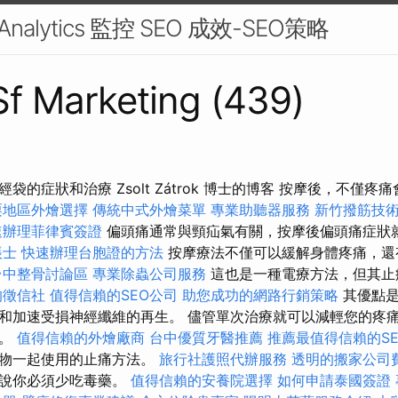
 Analytics 監控 SEO 成效-SEO策略
 Sf Marketing (439)
袋的症狀和治療 Zsolt Zátrok 博士的博客 按摩後，不僅
栗地區外燴選擇
傳統中式外燴菜單
專業助聽器服務
新竹撥筋技
速辦理菲律賓簽證
偏頭痛通常與頸疝氣有關，按摩後偏頭痛症狀
帳士
快速辦理台胞證的方法
按摩療法不僅可以緩解身體疼痛，還
台中整骨討論區
專業除蟲公司服務
這也是一種電療方法，但其止痛
的徵信社
值得信賴的SEO公司
助您成功的網路行銷策略
其優點是
和加速受損神經纖維的再生。 儘管單次治療就可以減輕您的疼
果。
值得信賴的外燴廠商
台中優質牙醫推薦
推薦最值得信賴的S
藥物一起使用的止痛方法。
旅行社護照代辦服務
透明的搬家公司
是說你必須少吃毒藥。
值得信賴的安養院選擇
如何申請泰國簽證